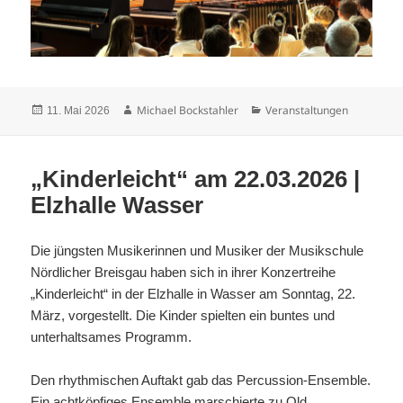
Veröffentlicht
Autor
Kategorien
Michael Bockstahler
Veranstaltungen
11. Mai 2026
am
„Kinderleicht“ am 22.03.2026 |
Elzhalle Wasser
Die jüngsten Musikerinnen und Musiker der Musikschule
Nördlicher Breisgau haben sich in ihrer Konzertreihe
„Kinderleicht“ in der Elzhalle in Wasser am Sonntag, 22.
März, vorgestellt. Die Kinder spielten ein buntes und
unterhaltsames Programm.
Den rhythmischen Auftakt gab das Percussion-Ensemble.
Ein achtköpfiges Ensemble marschierte zu Old