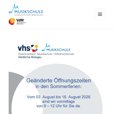
MENÜ
UND
Musikschule Emmendingen
WIDGETS