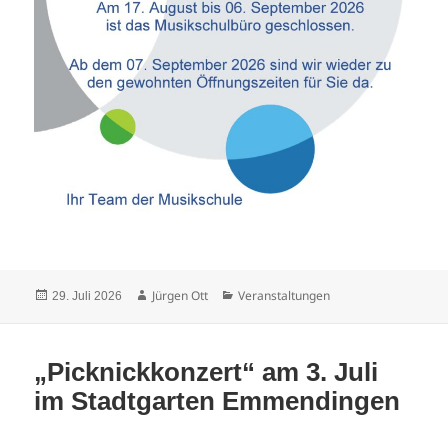
Veröffentlicht
Autor
Kategorien
Jürgen Ott
Veranstaltungen
29. Juli 2026
am
„Picknickkonzert“ am 3. Juli
im Stadtgarten Emmendingen