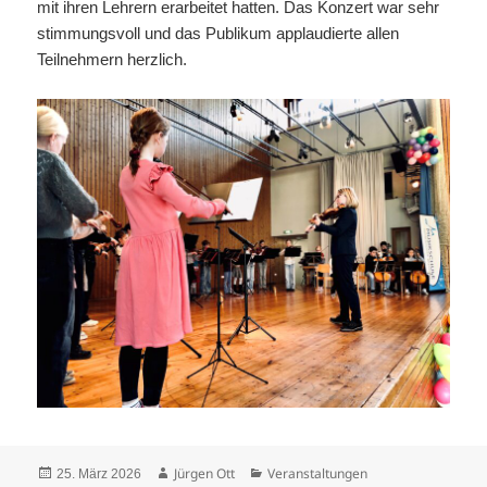
mit ihren Lehrern erarbeitet hatten. Das Konzert war sehr
stimmungsvoll und das Publikum applaudierte allen
Teilnehmern herzlich.
Veröffentlicht
Autor
Kategorien
Jürgen Ott
Veranstaltungen
25. März 2026