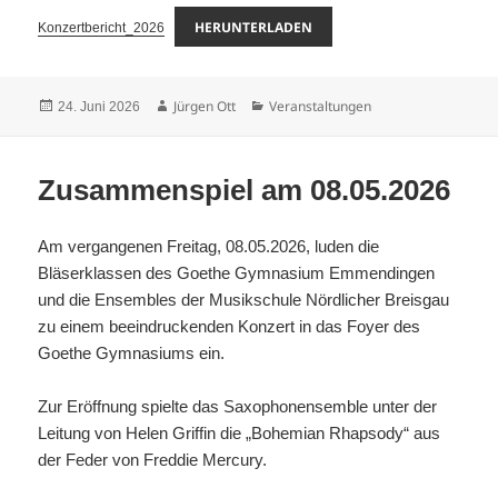
HERUNTERLADEN
Konzertbericht_2026
Veröffentlicht
Autor
Kategorien
Jürgen Ott
Veranstaltungen
24. Juni 2026
am
Zusammenspiel am 08.05.2026
Am vergangenen Freitag, 08.05.2026, luden die
Bläserklassen des Goethe Gymnasium Emmendingen
und die Ensembles der Musikschule Nördlicher Breisgau
zu einem beeindruckenden Konzert in das Foyer des
Goethe Gymnasiums ein.
Zur Eröffnung spielte das Saxophonensemble unter der
Leitung von Helen Griffin die „Bohemian Rhapsody“ aus
der Feder von Freddie Mercury.