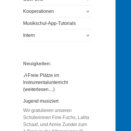
öffnen
untermenü
Kooperationen
öffnen
Musikschul-App-Tutorials
untermenü
Intern
öffnen
Neuigkeiten:
🎶Freie Plätze im
Instrumentalunterricht
(weiterlesen…)
Jugend musiziert
Wir gratulieren unseren
Schülerinnen Fine Fuchs, Lalita
Schaaf, und Annie Zundel zum