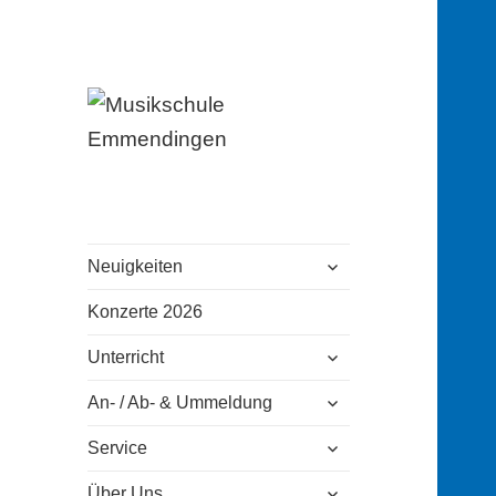
Musikschule
Emmendingen
untermenü
Neuigkeiten
öffnen
Konzerte 2026
untermenü
Unterricht
öffnen
untermenü
An- / Ab- & Ummeldung
öffnen
untermenü
Service
öffnen
untermenü
Über Uns